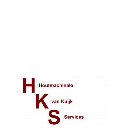
mnesserweg, La
 Laren